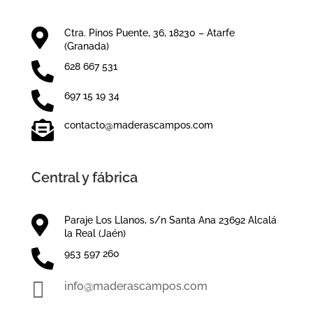

Ctra. Pinos Puente, 36, 18230 – Atarfe
(Granada)

628 667 531

697 15 19 34

contacto@maderascampos.com
Central y fábrica

Paraje Los Llanos, s/n Santa Ana 23692 Alcalá
la Real (Jaén)

953 597 260

info@maderascampos.com