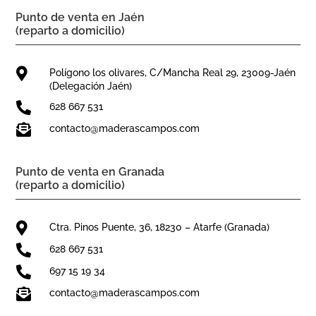
Punto de venta en Jaén
(reparto a domicilio)

Polígono los olivares, C/Mancha Real 29, 23009-Jaén
(Delegación Jaén)

628 667 531

contacto@maderascampos.com
Punto de venta en Granada
(reparto a domicilio)

Ctra. Pinos Puente, 36, 18230 – Atarfe (Granada)

628 667 531

697 15 19 34

contacto@maderascampos.com